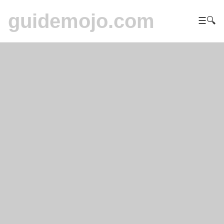
guidemojo.com
☰
🔍