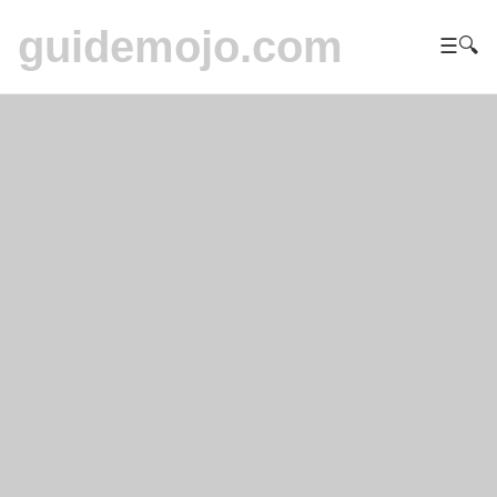
guidemojo.com
☰
🔍