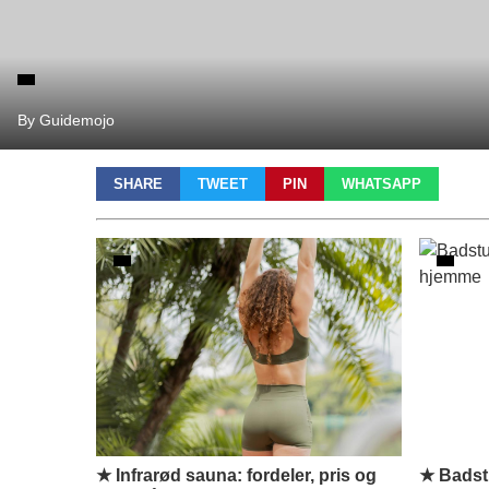
By Guidemojo
SHARE
TWEET
PIN
WHATSAPP
★ Infrarød sauna: fordeler, pris og
★ Badstu