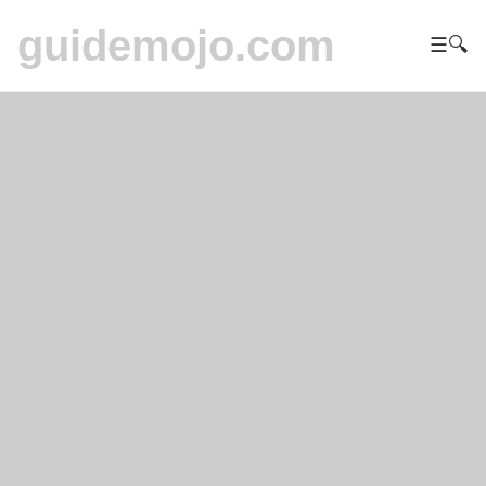
guidemojo.com
☰
🔍